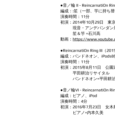
●音／輪 II - ReincarnatiOn Ri
編成：:笙（一部、竽に持ち替え
演奏時間：11分
初演：2014年10月29日 
現音・アンデパンダン
笙＆竽 =石川高
動画：
https://www.youtube
●ReincarnatiOn Ring III（20
編成：バンドネオン、iPods8
演奏時間：11分
初演：2015年8月11日 公
平田耕治リサイタル
バンドネオン=平田耕
●音／輪VI - ReincarnatiOn R
編成：ピアノ、iPod
演奏時間：4分
初演：2016年7月23日 女
ピアノ=内本久美