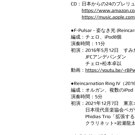
CD：日本からの24のプレリ
https://www.amazon.c
​
https://music.apple.co
●F-Pulsar - 姿なき光 (Reincarn
編成：チェロ、iPod8個
演奏時間：11分
初演：2016年5月12日 
JFCアンデパンダン
チェロ=松本卓以
動画：
https://youtu.be/-r
●Reincarnation Ring IV（20
編成：オルガン、複数のiPod
演奏時間：5分
初演：2021年12月7日 
日本現代音楽協会ペガサ
Phidias Trio「拡張
クラリネット=岩瀬龍