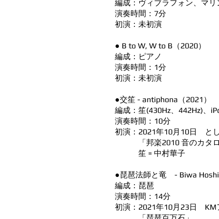
編成：ヴィブラフォン、マリ
演奏時間：7分
初演：未初演
● B to W, W to B（2020）
編成：ピアノ
演奏時間：1分
初演：未初演
●交笙 - antiphona（2021）
編成：笙(430Hz、442Hz)、iP
演奏時間：10分
初演：2021年10月10日 
「邦楽2010 音のカタ
笙 = 中村華子
●琵琶法師と竜 - Biwa Hoshi 
編成：琵琶
演奏時間：14分
初演：2021年10月23日 
「琵琶百万石」