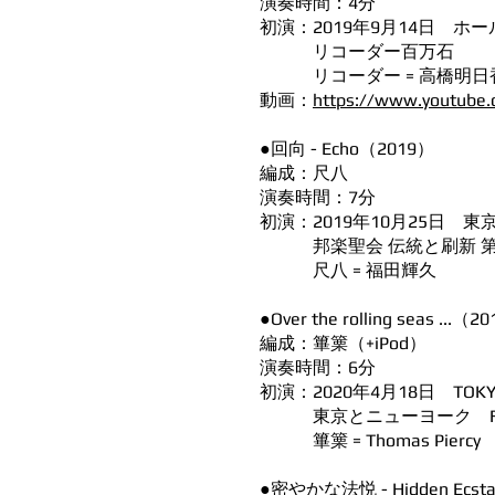
演奏時間：4分
初演：2019年9月14日 ホール
リコーダー百万石
リコーダー = 高橋明日
動画：
https://www.youtube
●回向 - Echo（2019）
編成：尺八
演奏時間：7分
初演：2019年10月25日 
邦楽聖会 伝統と刷新 第
尺八 = 福田輝久
●Over the rolling seas ...（2
編成：篳篥（+iPod）
演奏時間：6分
初演：2020年4月18日 TOKYO 
東京とニューヨーク FESTI
篳篥 = Thomas Piercy
●密やかな法悦 - Hidden Ecst