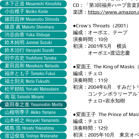
木下正道 Masamichi Kinoshita
CD：「第3回福井ハープ音楽
小出稚子 Noriko Koide
楽譜：
https://www.amazon.
篠田昌伸 Masanobu Shinoda
●Crow’s Throats（2001）
篠原 眞 Makoto Shinohara
編成：オーボエ、テープ
渋谷由香 Yuka Shibuya
演奏時間：10分
鈴木純明 Jummei Suzuki
初演：2001年5月 横浜
鈴木治行 Haruyuki Suzuki
オーボエ=渡辺忠慶
田中吉史 Yoshifumi Tanaka
夏田昌和 Masakazu Natsuda
●変面王 The King of Masks
編成：チェロ
福井とも子 Tomoko Fukui
演奏時間：11分
福士則夫 Norio Fukushi
初演：2004年6月 すみだ
松平頼暁 Yori-aki Matsudaira
コンテンポラリーアルフ
南 聡 Satoshi Minami
チェロ=岩永知樹
森田泰之進 Yasunoshin Morita
山根明季子 Akiko Yamane
●変面王子 The Prince of Ma
山本裕之 Hiroyuki Yamamoto
編成：チェロ
演奏時間：12分
横島 浩 Hiroshi Yokoshima
初演：2005年10月 東京
渡辺俊哉 Toshiya Watanabe