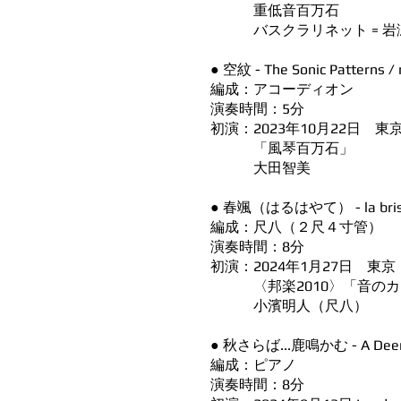
重低音百万石
バスクラリネット = 岩
● 空紋 - The Sonic Patterns 
編成：アコーディオン
演奏時間：5分
初演：2023年10月22日 
「風琴百万石」
大田智美
● 春颯（はるはやて） - la brise
編成：尺八（２尺４寸管）
演奏時間：8分
初演：2024年1月27日 東
〈邦楽2010〉「音のカタログ
小濱明人（尺八）
● 秋さらば...⿅鳴かむ - A Deer 
編成：ピアノ
演奏時間：8分