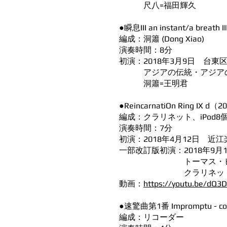
尺八=福田輝久
●瞬息III an instant/a breath I
編成：洞簫 (Dong Xiao)
演奏時間：8分
初演：2018年3月9日 台
アジアの伝統・アジアの現
洞簫=王明君
●ReincarnatiOn Ring IX d（
編成：クラリネット、iPod8
演奏時間：7分
初演：2018年4月12日 近江
一部改訂版初演：2018年9月14日 Ba
トーマス・ピアシー
クラリネット=Thoma
動画：
https://youtu.be/dQ3
●速驚曲第1番 Impromptu - com
編成：リコーダー