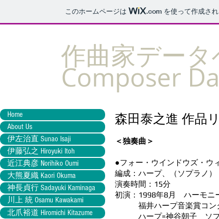
このホームページは
.com
を使って作成され
​作曲家デー
Composer Da
Home
森田泰之進 作品
About Us
伊左治直 Sunao Isaji
＜独奏曲＞
伊藤弘之 Hiroyuki Itoh
●フォー・ウインドウズ・ウィズ・ライ
近江典彦 Norihiko Oumi
編成：ハープ、（ソプラノ）
大熊夏織 Kaori Okuma
演奏時間：15分
神長貞行 Sadayuki Kaminaga
初演：1998年8月 ハーモ
川上 統 Osamu Kawakami
福井ハープ音楽賞コンク
北爪裕道 Hiromichi Kitazume
ハープ=神谷朝子 ソプラ